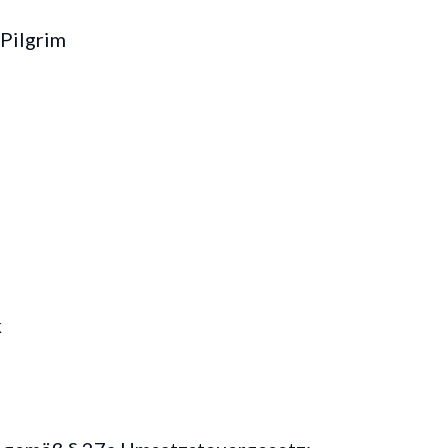
 Pilgrim
k